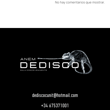
No hay comentarios que mostrar.
dediscocunit@hotmail.com
+34 675371001